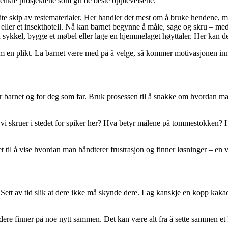
e enkle prosjektene som gir de beste opplevelsene.
lite skip av restematerialer. Her handler det mest om å bruke hendene, 
eller et insekthotell. Nå kan barnet begynne å måle, sage og skru – med l
n sykkel, bygge et møbel eller lage en hjemmelaget høyttaler. Her kan d
om en plikt. La barnet være med på å velge, så kommer motivasjonen in
for barnet og for deg som far. Bruk prosessen til å snakke om hvordan ma
 skruer i stedet for spiker her? Hva betyr målene på tommestokken? Hvo
t til å vise hvordan man håndterer frustrasjon og finner løsninger – en vi
tt av tid slik at dere ikke må skynde dere. Lag kanskje en kopp kakao, s
r dere finner på noe nytt sammen. Det kan være alt fra å sette sammen et