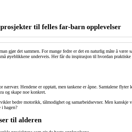
rosjekter til felles far-barn opplevelser
 man gjør det sammen. For mange fedre er det en naturlig måte å være s
å øyeblikkene underveis. Her får du inspirasjon til hvordan praktiske p
or nærvær. Hendene er opptatt, men tankene er åpne. Samtalene flyter le
idra og skape noe konkret.
 utvikler bedre motorikk, tålmodighet og samarbeidsevner. Men kanskje v
e i hagen?
ser til alderen