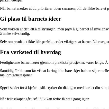
parken etterpå.
Når barnet merker at du prioriterer tiden sammen, blir det ikke bare et p
Gi plass til barnets ideer
Som voksen er det lett å ta styringen, men prøv å gi barnet så mye ansva
å tenke selvstendig.
Selv om resultatet ikke blir perfekt, er det viktigere at barnet føler s
Fra verksted til hverdag
Ferdighetene barnet lærer gjennom praktiske prosjekter, varer lenge. Å 
Samtidig får du som far vist at læring ikke bare skjer bak en skjerm ell
mellom generasjoner.
Spør i stedet for å kjefte – slik styrker du dialogen med barnet ditt som 
Når fellesskapet går i stå: Slik kan fedre få det i gang igjen