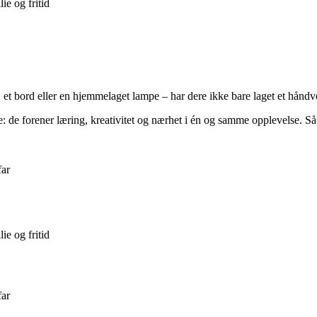
ie og fritid
e, et bord eller en hjemmelaget lampe – har dere ikke bare laget et hånd
e: de forener læring, kreativitet og nærhet i én og samme opplevelse. Så
far
ie og fritid
far