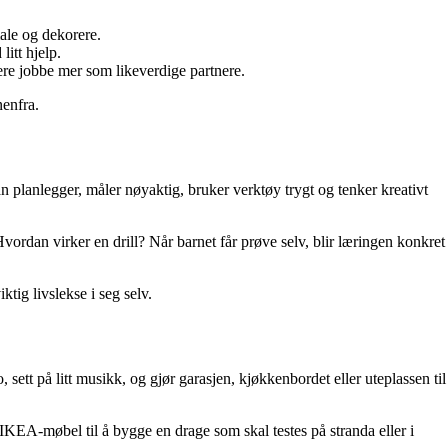
male og dekorere.
itt hjelp.
ere jobbe mer som likeverdige partnere.
nenfra.
n planlegger, måler nøyaktig, bruker verktøy trygt og tenker kreativt
rdan virker en drill? Når barnet får prøve selv, blir læringen konkret
ktig livslekse i seg selv.
ett på litt musikk, og gjør garasjen, kjøkkenbordet eller uteplassen til
 IKEA-møbel til å bygge en drage som skal testes på stranda eller i