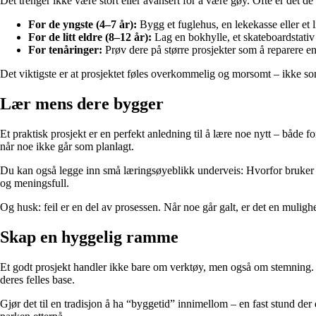
Det trenger ikke være stort eller avansert for å være gøy. Ofte er det d
For de yngste (4–7 år):
Bygg et fuglehus, en lekekasse eller et 
For de litt eldre (8–12 år):
Lag en bokhylle, et skateboardstativ 
For tenåringer:
Prøv dere på større prosjekter som å reparere e
Det viktigste er at prosjektet føles overkommelig og morsomt – ikke s
Lær mens dere bygger
Et praktisk prosjekt er en perfekt anledning til å lære noe nytt – både 
når noe ikke går som planlagt.
Du kan også legge inn små læringsøyeblikk underveis: Hvorfor bruker vi
og meningsfull.
Og husk: feil er en del av prosessen. Når noe går galt, er det en mulighe
Skap en hyggelig ramme
Et godt prosjekt handler ikke bare om verktøy, men også om stemning. Se
deres felles base.
Gjør det til en tradisjon å ha “byggetid” innimellom – en fast stund de