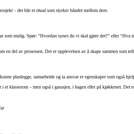
rosjekt – det blir et ritual som styrker båndet mellom dere.
r som mulig. Spør: “Hvordan synes du vi skal gjøre det?” eller “Hva tror
eg som en del av prosessen. Det er opplevelsen av å skape sammen som tell
kunne planlegge, samarbeide og ta ansvar er egenskaper som også hjelper
er i et klasserom – men også i garasjen, i hagen eller på kjøkkenet. Det
far