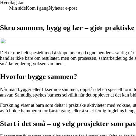
Hverdagsfar
Min side
Kom i gang
Nyheter e-post
Skru sammen, bygg og lær – gjør praktiske p
Det er noe helt spesielt med å skape noe med egne hender – særlig når
handler ikke bare om resultatet, men om prosessen, samarbeidet og de sm
små lærer, ler og vokser sammen.
Hvorfor bygge sammen?
Når man bygger eller fikser noe sammen, oppstår det en spesiell form f
ansvar. Samtidig styrkes barnets selvtillit når det opplever at det kan b
Forskning viser at barn som deltar i praktiske aktiviteter med voksne,
av å holde hammeren for første gang, eller å se et ferdig fuglehus heng
Start i det små – og velg prosjekter som pas