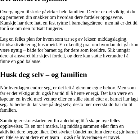
Overgangen til skole påvirker hele familien. Derfor er det viktig at du
og partneren din snakker om hvordan dere fordeler oppgavene.
Kanskje har dere hatt en fast rytme i barnehageårene, men nå er det tid
for å se om den fortsatt fungerer.
Lag en felles plan for hvem som tar seg av lekser, middagslaging,
fritidsaktiviteter og husarbeid. En ukentlig prat om hvordan det går kan
være nyttig – både for barnet og for dere som foreldre. Slik unngår
dere at ansvaret blir skjevt fordelt, og dere kan støtte hverandre i å
finne en god balanse.
Husk deg selv – og familien
Når hverdagen endrer seg, er det lett å glemme egne behov. Men som
far er det viktig at du også har tid til å hente energi. Det kan være en
løpetur, en kveld med venner eller en stille stund etter at barnet har lagt
seg. Jo bedre du tar vare på deg selv, desto mer overskudd har du til
familien.
Samtidig er skolestarten en fin anledning til å skape nye felles
opplevelser. Ta en tur i marka, lag middag sammen eller finn en
aktivitet dere begge liker. Det styrker båndet mellom dere og gir barnet
en følelse av at dere er et team – også når hverdagen er travel.