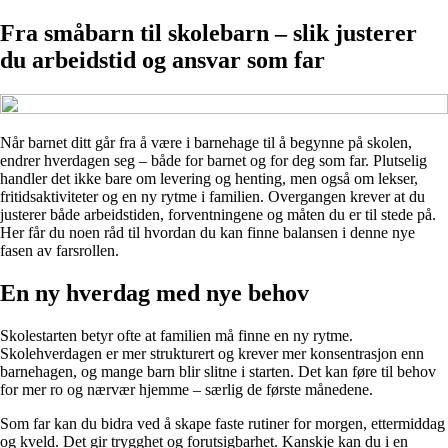
Fra småbarn til skolebarn – slik justerer
du arbeidstid og ansvar som far
Når barnet ditt går fra å være i barnehage til å begynne på skolen,
endrer hverdagen seg – både for barnet og for deg som far. Plutselig
handler det ikke bare om levering og henting, men også om lekser,
fritidsaktiviteter og en ny rytme i familien. Overgangen krever at du
justerer både arbeidstiden, forventningene og måten du er til stede på.
Her får du noen råd til hvordan du kan finne balansen i denne nye
fasen av farsrollen.
En ny hverdag med nye behov
Skolestarten betyr ofte at familien må finne en ny rytme.
Skolehverdagen er mer strukturert og krever mer konsentrasjon enn
barnehagen, og mange barn blir slitne i starten. Det kan føre til behov
for mer ro og nærvær hjemme – særlig de første månedene.
Som far kan du bidra ved å skape faste rutiner for morgen, ettermiddag
og kveld. Det gir trygghet og forutsigbarhet. Kanskje kan du i en