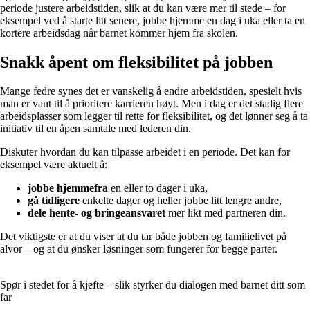
periode justere arbeidstiden, slik at du kan være mer til stede – for
eksempel ved å starte litt senere, jobbe hjemme en dag i uka eller ta en
kortere arbeidsdag når barnet kommer hjem fra skolen.
Snakk åpent om fleksibilitet på jobben
Mange fedre synes det er vanskelig å endre arbeidstiden, spesielt hvis
man er vant til å prioritere karrieren høyt. Men i dag er det stadig flere
arbeidsplasser som legger til rette for fleksibilitet, og det lønner seg å ta
initiativ til en åpen samtale med lederen din.
Diskuter hvordan du kan tilpasse arbeidet i en periode. Det kan for
eksempel være aktuelt å:
jobbe hjemmefra
en eller to dager i uka,
gå tidligere
enkelte dager og heller jobbe litt lengre andre,
dele hente- og bringeansvaret
mer likt med partneren din.
Det viktigste er at du viser at du tar både jobben og familielivet på
alvor – og at du ønsker løsninger som fungerer for begge parter.
Spør i stedet for å kjefte – slik styrker du dialogen med barnet ditt som
far