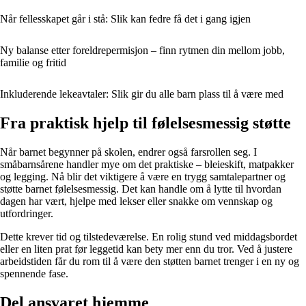
Når fellesskapet går i stå: Slik kan fedre få det i gang igjen
Ny balanse etter foreldrepermisjon – finn rytmen din mellom jobb,
familie og fritid
Inkluderende lekeavtaler: Slik gir du alle barn plass til å være med
Fra praktisk hjelp til følelsesmessig støtte
Når barnet begynner på skolen, endrer også farsrollen seg. I
småbarnsårene handler mye om det praktiske – bleieskift, matpakker
og legging. Nå blir det viktigere å være en trygg samtalepartner og
støtte barnet følelsesmessig. Det kan handle om å lytte til hvordan
dagen har vært, hjelpe med lekser eller snakke om vennskap og
utfordringer.
Dette krever tid og tilstedeværelse. En rolig stund ved middagsbordet
eller en liten prat før leggetid kan bety mer enn du tror. Ved å justere
arbeidstiden får du rom til å være den støtten barnet trenger i en ny og
spennende fase.
Del ansvaret hjemme