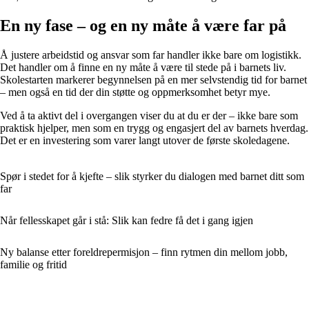
En ny fase – og en ny måte å være far på
Å justere arbeidstid og ansvar som far handler ikke bare om logistikk.
Det handler om å finne en ny måte å være til stede på i barnets liv.
Skolestarten markerer begynnelsen på en mer selvstendig tid for barnet
– men også en tid der din støtte og oppmerksomhet betyr mye.
Ved å ta aktivt del i overgangen viser du at du er der – ikke bare som
praktisk hjelper, men som en trygg og engasjert del av barnets hverdag.
Det er en investering som varer langt utover de første skoledagene.
Spør i stedet for å kjefte – slik styrker du dialogen med barnet ditt som
far
Når fellesskapet går i stå: Slik kan fedre få det i gang igjen
Ny balanse etter foreldrepermisjon – finn rytmen din mellom jobb,
familie og fritid