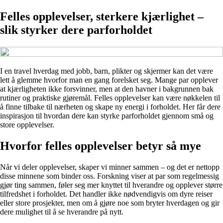
Felles opplevelser, sterkere kjærlighet –
slik styrker dere parforholdet
I en travel hverdag med jobb, barn, plikter og skjermer kan det være
lett å glemme hvorfor man en gang forelsket seg. Mange par opplever
at kjærligheten ikke forsvinner, men at den havner i bakgrunnen bak
rutiner og praktiske gjøremål. Felles opplevelser kan være nøkkelen til
å finne tilbake til nærheten og skape ny energi i forholdet. Her får dere
inspirasjon til hvordan dere kan styrke parforholdet gjennom små og
store opplevelser.
Hvorfor felles opplevelser betyr så mye
Når vi deler opplevelser, skaper vi minner sammen – og det er nettopp
disse minnene som binder oss. Forskning viser at par som regelmessig
gjør ting sammen, føler seg mer knyttet til hverandre og opplever større
tilfredshet i forholdet. Det handler ikke nødvendigvis om dyre reiser
eller store prosjekter, men om å gjøre noe som bryter hverdagen og gir
dere mulighet til å se hverandre på nytt.