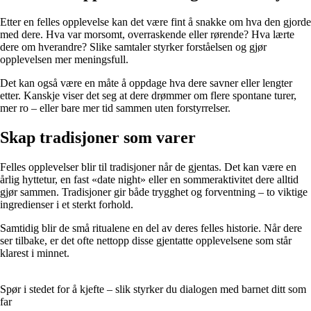
Etter en felles opplevelse kan det være fint å snakke om hva den gjorde
med dere. Hva var morsomt, overraskende eller rørende? Hva lærte
dere om hverandre? Slike samtaler styrker forståelsen og gjør
opplevelsen mer meningsfull.
Det kan også være en måte å oppdage hva dere savner eller lengter
etter. Kanskje viser det seg at dere drømmer om flere spontane turer,
mer ro – eller bare mer tid sammen uten forstyrrelser.
Skap tradisjoner som varer
Felles opplevelser blir til tradisjoner når de gjentas. Det kan være en
årlig hyttetur, en fast «date night» eller en sommeraktivitet dere alltid
gjør sammen. Tradisjoner gir både trygghet og forventning – to viktige
ingredienser i et sterkt forhold.
Samtidig blir de små ritualene en del av deres felles historie. Når dere
ser tilbake, er det ofte nettopp disse gjentatte opplevelsene som står
klarest i minnet.
Spør i stedet for å kjefte – slik styrker du dialogen med barnet ditt som
far