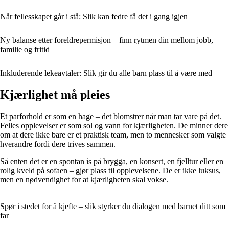
Når fellesskapet går i stå: Slik kan fedre få det i gang igjen
Ny balanse etter foreldrepermisjon – finn rytmen din mellom jobb,
familie og fritid
Inkluderende lekeavtaler: Slik gir du alle barn plass til å være med
Kjærlighet må pleies
Et parforhold er som en hage – det blomstrer når man tar vare på det.
Felles opplevelser er som sol og vann for kjærligheten. De minner dere
om at dere ikke bare er et praktisk team, men to mennesker som valgte
hverandre fordi dere trives sammen.
Så enten det er en spontan is på brygga, en konsert, en fjelltur eller en
rolig kveld på sofaen – gjør plass til opplevelsene. De er ikke luksus,
men en nødvendighet for at kjærligheten skal vokse.
Spør i stedet for å kjefte – slik styrker du dialogen med barnet ditt som
far