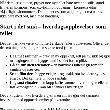
Når dere ler sammen, prøver noe nytt eller bare nyter en stille stund,
frigjøres hormoner som oxytocin og dopamin – kroppens egne
«kjærlighetshormoner». De minner oss om at kjærlighet må næres,
ikke bare med ord, men med handling.
Start i det små – hverdagsopplevelser som
teller
Det trenger ikke være komplisert å skape felles opplevelser. Ofte er det
de små tingene som gjør den største forskjellen.
Lag mat sammen
– prøv en ny oppskrift, sett på musikk og gjør
matlagingen til en hyggestund i stedet for en plikt.
Gå en tur uten telefoner
– en halvtimes luftetur gir rom for
samtale og nærvær.
Se en film dere begge velger
– og snakk om hva dere syntes
etterpå. Det kan føre til gode samtaler.
Lag små ritualer
– en kopp kaffe sammen hver morgen eller et
fast «fredagsritual» kan bli et anker i hverdagen.
Det viktigste er ikke hva dere gjør, men at dere gjør det sammen –
bevisst og med oppmerksomhet på hverandre.