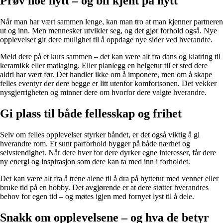
Prøv noe nytt – og bli kjent på nytt
Når man har vært sammen lenge, kan man tro at man kjenner partneren
ut og inn. Men mennesker utvikler seg, og det gjør forhold også. Nye
opplevelser gir dere mulighet til å oppdage nye sider ved hverandre.
Meld dere på et kurs sammen – det kan være alt fra dans og klatring til
keramikk eller matlaging. Eller planlegg en helgetur til et sted dere
aldri har vært før. Det handler ikke om å imponere, men om å skape
felles eventyr der dere begge er litt utenfor komfortsonen. Det vekker
nysgjerrigheten og minner dere om hvorfor dere valgte hverandre.
Gi plass til både fellesskap og frihet
Selv om felles opplevelser styrker båndet, er det også viktig å gi
hverandre rom. Et sunt parforhold bygger på både nærhet og
selvstendighet. Når dere hver for dere dyrker egne interesser, får dere
ny energi og inspirasjon som dere kan ta med inn i forholdet.
Det kan være alt fra å trene alene til å dra på hyttetur med venner eller
bruke tid på en hobby. Det avgjørende er at dere støtter hverandres
behov for egen tid – og møtes igjen med fornyet lyst til å dele.
Snakk om opplevelsene – og hva de betyr